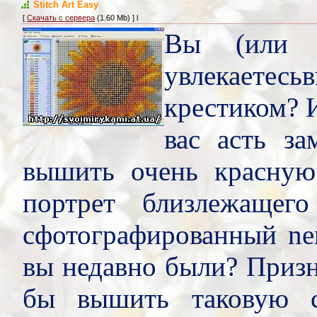
Stitch Art Easy
[
Скачать с сервера
(1.60 Mb) ] l
Вы (или в
увлекаетесь
крестиком? И
вас асть за
вышить очень красную
портрет близлежащего
сфотографированный nей
вы недавно были? Призн
бы вышить таковую с