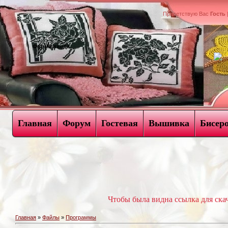
Приветствую Вас
Гость
Форма входа
Главная
Форум
Гостевая
Вышивка
Бисер
Чтобы была видна ссылка для ск
Главная
»
Файлы
»
Программы