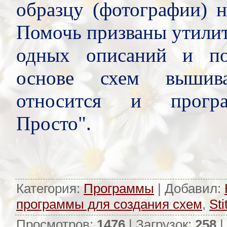
образцу (фотографии) н
Помочь призваны утилит
одных описаний и по
основе схем вышив
относится и прогр
Просто".
Категория
:
Программы
|
Добавил
:
программы для создания схем
,
Sti
Просмотров
:
1476
|
Загрузок
:
258
|