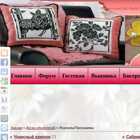
Приветствую Вас
Гость
Форма входа
Главная
Форум
Гостевая
Вышивка
Бисер
Главная
»
Доска объявлений
» Журналы/Программы
Чудесный крючок
Сабри
[7]