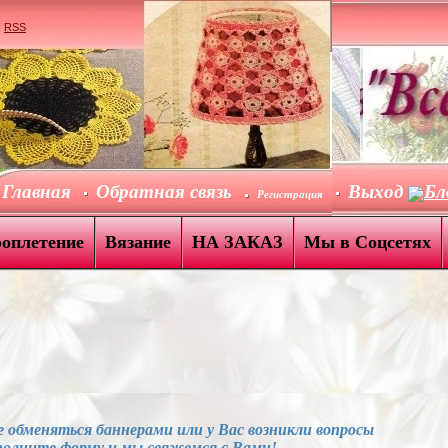
|
RSS
Главная
Обратная связь
Выход
Бл
Регистрация
роплетение
Вязание
НА ЗАКАЗ
Мы в Соцсетях
 обменяться баннерами или у Вас возникли вопросы
полните форму и мы свяжемся с Вами!