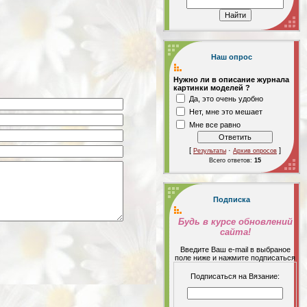
Наш опрос
Нужно ли в описание журнала
картинки моделей ?
Да, это очень удобно
Нет, мне это мешает
Мне все равно
[
·
]
Результаты
Архив опросов
Всего ответов:
15
Подписка
Будь в курсе обновлений
сайта!
Введите Ваш е-mail в выбраное
поле ниже и нажмите подписаться
Подписаться на Вязание: