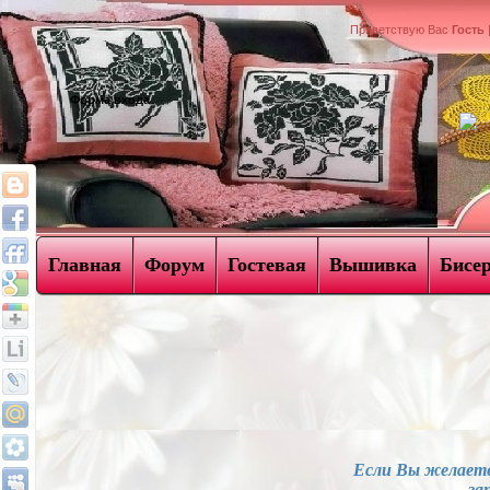
Приветствую Вас
Гость
Форма входа
Главная
Форум
Гостевая
Вышивка
Бисе
Если Вы желаете
- за