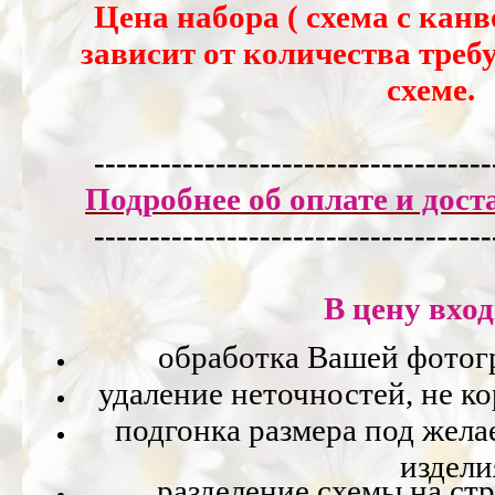
Цена набора ( схема с канв
зависит от количества треб
схеме.
------------------------------------
Подробнее об оплате и доста
---------------
---------------------
В цену вход
обработка Вашей фотог
удаление неточностей, не к
подгонка размера под жела
издели
разделение схемы на ст