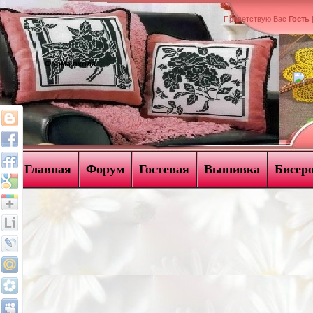
Приветствую Вас
Гость
Форма входа
Главная
Форум
Гостевая
Вышивка
Бисер