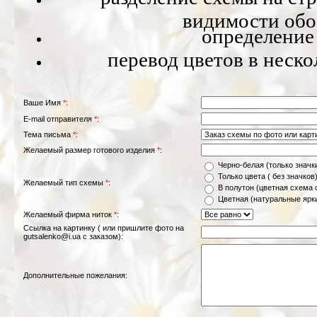
видимости обо
определение
перевод цветов в неск
Ваше Имя
*
:
E-mail отправителя
*
:
Тема письма
*
:
Желаемый размер готового изделия
*
:
Черно-белая (только значк
Только цвета ( без значков
Желаемый тип схемы
*
:
В полутон (цветная схема 
Цветная (натуральные ярк
Желаемый фирма ниток
*
:
Ссылка на картинку ( или пришлите фото на
gutsalenko@i.ua с заказом):
Дополнительные пожелания: