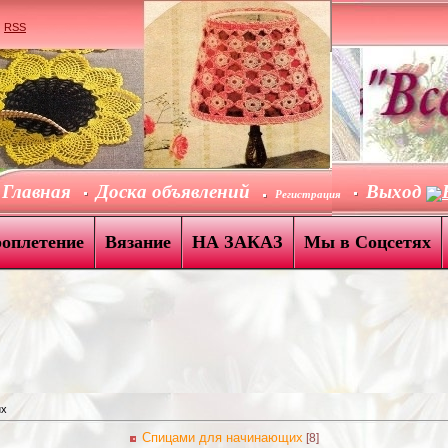
|
RSS
Главная
Доска объявлений
Выход
Регистрация
роплетение
Вязание
НА ЗАКАЗ
Мы в Соцсетях
их
Спицами для начинающих
[8]