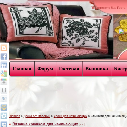
Приветствую Вас
Гость
Форма входа
Главная
Форум
Гостевая
Вышивка
Бисе
Главная
»
Доска объявлений
»
Уроки для начинающих
» Спицами для начинающ
Вязание крючком для начинающих
[22]