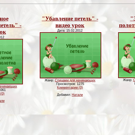
ное
"Убавление петель" -
"
етель" -
видео урок
полот
рок
Дата: 15.02.2012
012
Жанр:
С
Жанр:
Спицами для начинающих
Просмотров: 1275
начинающих
Комментарии (0)
1061
(0)
Добавил:
Натали
али