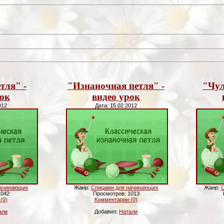
тля" -
"Изнаночная петля" -
"Чул
рок
видео урок
012
Дата: 15.02.2012
начинающих
Жанр:
Спицами для начинающих
Жанр:
С
1042
Просмотров: 1013
(0)
Комментарии (0)
али
Добавил:
Натали