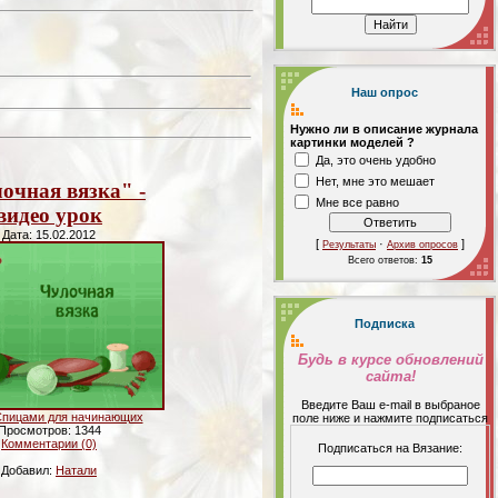
Наш опрос
Нужно ли в описание журнала
картинки моделей ?
Да, это очень удобно
Нет, мне это мешает
очная вязка" -
Мне все равно
видео урок
Дата: 15.02.2012
[
·
]
Результаты
Архив опросов
Всего ответов:
15
Подписка
Будь в курсе обновлений
сайта!
Введите Ваш е-mail в выбраное
пицами для начинающих
поле ниже и нажмите подписаться
Просмотров: 1344
Комментарии (0)
Подписаться на Вязание:
Добавил:
Натали