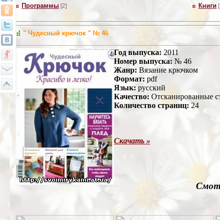
Программы
Книги
[2]
" Чудесный крючок " № 46
Год выпуска:
2011
Номер выпуска:
№ 46
Жанр:
Вязание крючком
Формат:
pdf
Язык:
русский
Качество:
Отсканированные с
Количество страниц:
24
Скачать »
Смотр