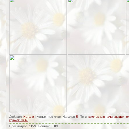
Добавил
:
Натали
|
Контактное лицо
:
Наталья
E
|
Теги
:
крючок для начинающих
,
с
крючок № 46
Просмотров
:
1159
|
Рейтинг
:
5.0
/
1