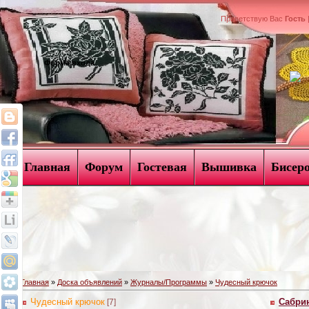
Приветствую Вас
Гость
Форма входа
Главная
Форум
Гостевая
Вышивка
Бисер
Главная
»
Доска объявлений
»
Журналы/Программы
»
Чудесный крючок
Чудесный крючок
Сабри
[7]