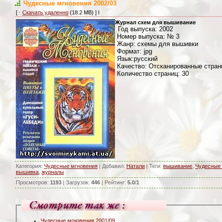
Чудесные мгновения 2002/03
[ ·
Скачать удаленно
(18.2 MB) ] l
Журнал схем для вышивание
Год выпуска: 2002
Номер выпуска: № 3
Жанр: схемы для вышивки
Формат: jpg
Язык:русский
Качество: Отсканированные стра
Количество страниц: 30
Категория
:
Чудесные мгновения
|
Добавил
:
Натали
|
Теги
:
вышивание
,
Чудесные 
вышивка
,
журналы
Просмотров
:
1193
|
Загрузок
:
446
|
Рейтинг
:
5.0
/
1
Чудесные мгновения 2001/09