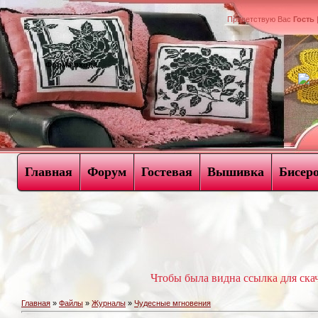
Приветствую Вас
Гость
Форма входа
Главная
Форум
Гостевая
Вышивка
Бисер
Чтобы была видна ссылка для ск
Главная
»
Файлы
»
Журналы
»
Чудесные мгновения