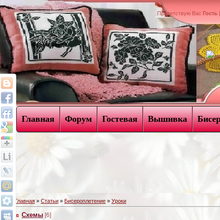
Приветствую Вас
Гость
Форма входа
Главная
Форум
Гостевая
Вышивка
Бисе
Главная
»
Статьи
»
Бисероплетение
»
Уроки
Схемы
[6]