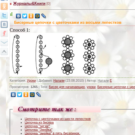
Журналы&Книги
[0]
Бисерные цепочки с цветочками из восьми лепестков
Способ 1:
Категория
:
Уроки
|
Добавил
:
Натали
(23.08.2010) |
Автор
:
Натали
E
Просмотров
:
1265
|
Теги
:
Бисер для начинающих
,
уроки
,
Бисерные цепочки с цве
Цепочка с цветочками из шести лепестков
Цепочка из бисера
Цепочка "зигзаг"
Цепочка "Змейка"
Цепочка "змейка" в пять бисеринок.