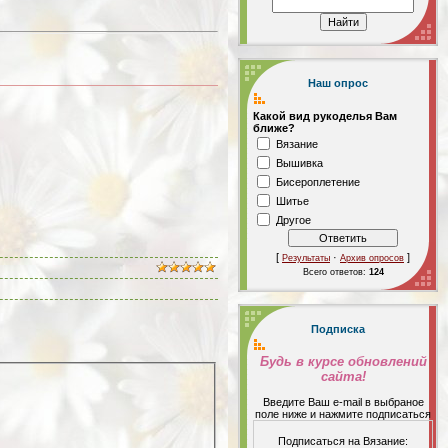
Наш опрос
Какой вид рукоделья Вам
ближе?
Вязание
Вышивка
Бисероплетение
Шитье
Другое
[
·
]
Результаты
Архив опросов
Всего ответов:
124
Подписка
Будь в курсе обновлений
сайта!
Введите Ваш е-mail в выбраное
поле ниже и нажмите подписаться
Подписаться на Вязание: