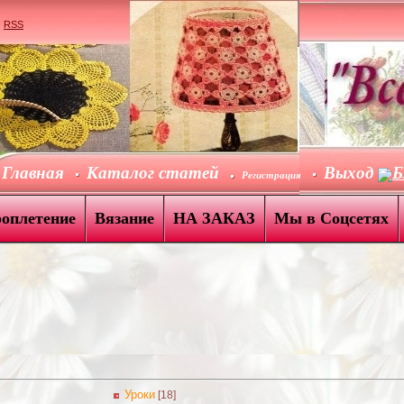
|
RSS
Главная
Каталог статей
Выход
Б
Регистрация
роплетение
Вязание
НА ЗАКАЗ
Мы в Соцсетях
Уроки
[18]