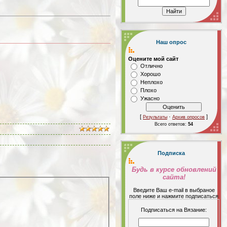
Наш опрос
Оцените мой сайт
Отлично
Хорошо
Неплохо
Плохо
Ужасно
[
·
]
Результаты
Архив опросов
Всего ответов:
54
Подписка
Будь в курсе обновлений
сайта!
Введите Ваш е-mail в выбраное
поле ниже и нажмите подписаться
Подписаться на Вязание: