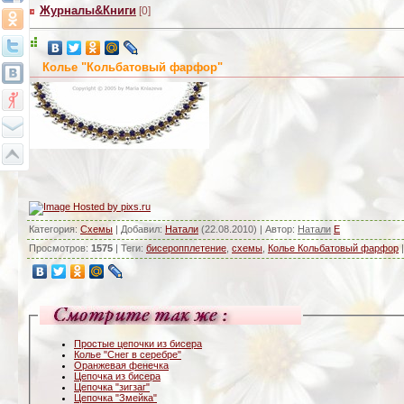
Журналы&Книги
[0]
Колье "Кольбатовый фарфор"
Категория
:
Схемы
|
Добавил
:
Натали
(22.08.2010) |
Автор
:
Натали
E
Просмотров
:
1575
|
Теги
:
бисеропплетение
,
схемы
,
Колье Кольбатовый фарфор
Простые цепочки из бисера
Колье "Снег в серебре"
Оранжевая фенечка
Цепочка из бисера
Цепочка "зигзаг"
Цепочка "Змейка"