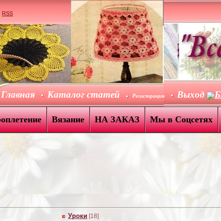
|
RSS
Главная
Каталог статей
Выход
Б
Регистрация
роплетение
Вязание
НА ЗАКАЗ
Мы в Соцсетях
Уроки
[18]