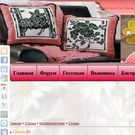
Приветствую Вас
Гость
Форма входа
Главная
Форум
Гостевая
Вышивка
Бисе
Главная
»
Статьи
»
Бисероплетение
»
Схемы
Схемы
[6]