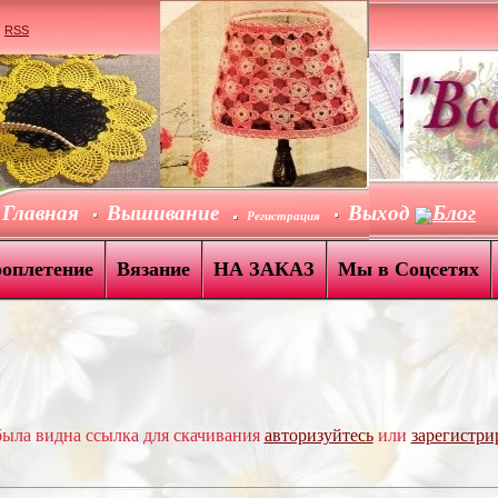
|
RSS
Главная
Вышивание
Выход
Блог
Регистрация
роплетение
Вязание
НА ЗАКАЗ
Мы в Соцсетях
ыла видна ссылка для скачивания
авторизуйтесь
или
зарегистри