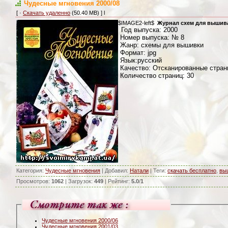
Чудесные мгновения 2000/08
[ ·
Скачать удаленно
(50.40 MB) ] l
$IMAGE2-left$
Журнал схем для вышив
Год выпуска: 2000
Номер выпуска: № 8
Жанр: схемы для вышивки
Формат: jpg
Язык:русский
Качество: Отсканированные стра
Количество страниц: 30
Категория
:
Чудесные мгновения
|
Добавил
:
Натали
|
Теги
:
скачать бесплатно
,
вы
Просмотров
:
1062
|
Загрузок
:
449
|
Рейтинг
:
5.0
/
1
Чудесные мгновения 2000/06
Чудесные мгновения 2001/03