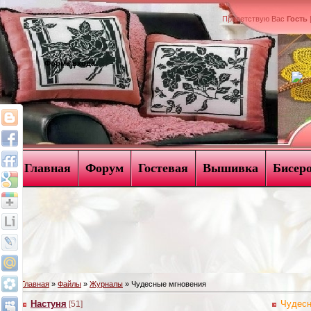
Приветствую Вас
Гость
Форма входа
Главная
Форум
Гостевая
Вышивка
Бисер
Главная
»
Файлы
»
Журналы
» Чудесные мгновения
Настуня
Чудесн
[51]