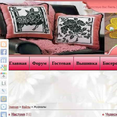
Приветствую Вас
Гость
Форма входа
Главная
Форум
Гостевая
Вышивка
Бисер
Главная
»
Файлы
» Журналы
Настуня
Чудес
[51]