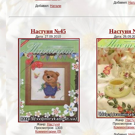
Добавил:
Нат
Добавил:
Натали
Настуня №45
Настуня 
Дата: 27.09.2010
Дата: 26.09.2
Жанр:
Насту
Просмотров: 
Жанр:
Настуня
Комментарии 
Просмотров: 1303
Комментарии (0)
Добавил:
Нат