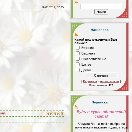
19.03.2012, 02:45
Наш опрос
Какой вид рукоделья Вам
ближе?
Вязание
Вышивка
Бисероплетение
Шитье
Другое
[
·
]
Результаты
Архив опросов
Всего ответов:
124
Подписка
Будь в курсе обновлений
яйца
сайта!
Введите Ваш е-mail в выбраное
поле ниже и нажмите подписаться