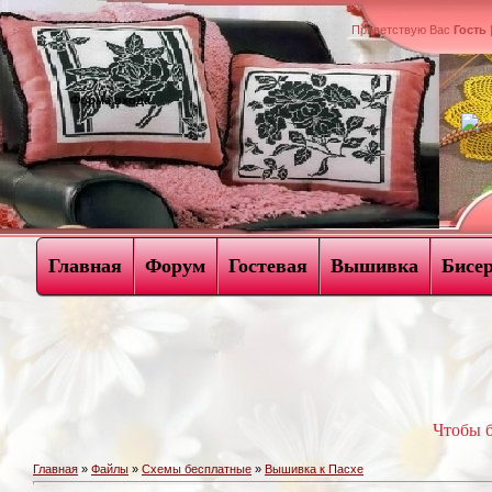
Приветствую Вас
Гость
Форма входа
Главная
Форум
Гостевая
Вышивка
Бисе
Чтобы б
Главная
»
Файлы
»
Схемы бесплатные
»
Вышивка к Пасхе