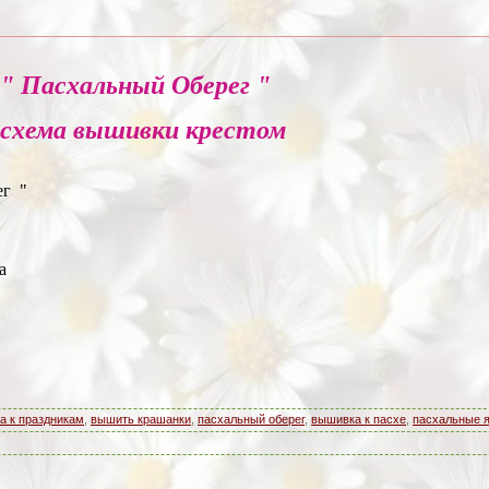
" Пасхальный Оберег "
 схема вышивки крестом
ег "
а
а к праздникам
,
вышить крашанки
,
пасхальный оберег
,
вышивка к пасхе
,
пасхальные 