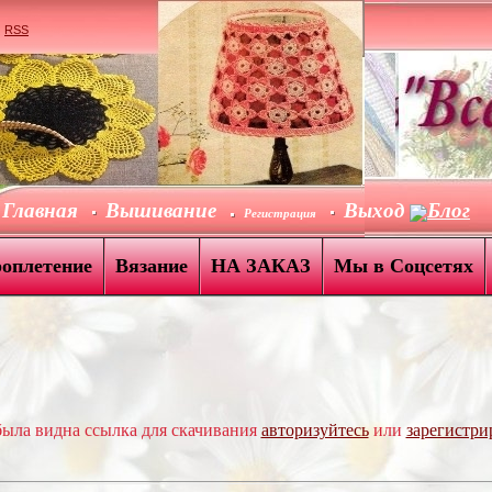
|
RSS
Главная
Вышивание
Выход
Блог
Регистрация
роплетение
Вязание
НА ЗАКАЗ
Мы в Соцсетях
ыла видна ссылка для скачивания
авторизуйтесь
или
зарегистри