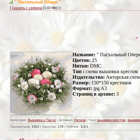
" Пасхальный Оберег "
[
Скачать с сервера
(1.03 Mb) ] l
-
Название:
" Пасхальный Обер
Цветов:
25
Нитки:
DMC
Тип :
схема вышивки крестом
Издательство:
Авторская схем
Размер:
150*150 крестиков
Формат:
jpg A3
Страниц в архиве:
3
Категория
:
Вышивка к Пасхе
|
Добавил
:
Натали
|
Теги
:
вышивка крестом
,
вышивк
Просмотров
:
1553
|
Загрузок
:
178
|
Рейтинг
:
5.0
/
1