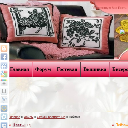
Приветствую Вас
Гость
Форма входа
Главная
Форум
Гостевая
Вышивка
Бисер
Главная
»
Файлы
»
Схемы бесплатные
» Пейзаж
Цветы
Пейза
[17]