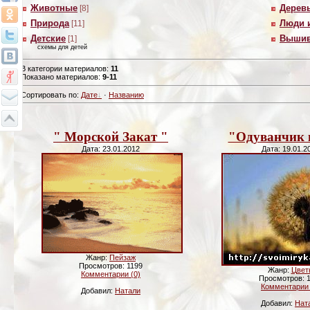
Животные
Дерев
[8]
Природа
Люди 
[11]
Детские
Вышив
[1]
схемы для детей
В категории материалов
:
11
Показано материалов
:
9-11
Сортировать по
:
Дате
·
Названию
" Морской Закат "
"Одуванчик 
Дата: 23.01.2012
Дата: 19.01.2
Жанр:
Пейзаж
Просмотров: 1199
Жанр:
Цвет
Комментарии (0)
Просмотров: 
Комментарии 
Добавил:
Натали
Добавил:
Нат