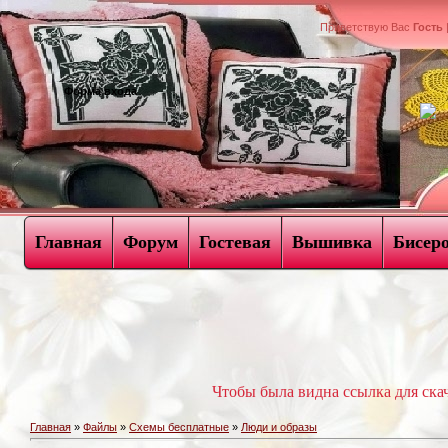
Приветствую Вас
Гость
Форма входа
Главная
Форум
Гостевая
Вышивка
Бисер
Чтобы была видна ссылка для ск
Главная
»
Файлы
»
Схемы бесплатные
»
Люди и образы