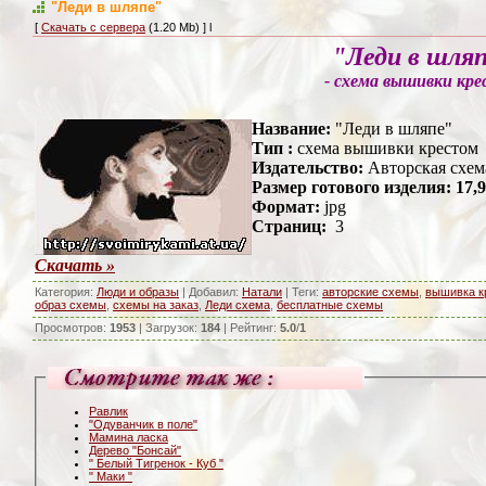
"Леди в шляпе"
[
Скачать с сервера
(1.20 Mb) ] l
"Леди в шля
- схема вышивки кр
Название:
"Леди в шляпе"
Тип :
схема вышивки крестом
Издательство:
Авторская схем
Размер готового изделия: 17,9
Формат:
jpg
Страниц:
3
Скачать »
Категория
:
Люди и образы
|
Добавил
:
Натали
|
Теги
:
авторские схемы
,
вышивка к
образ схемы
,
схемы на заказ
,
Леди схема
,
бесплатные схемы
Просмотров
:
1953
|
Загрузок
:
184
|
Рейтинг
:
5.0
/
1
Равлик
"Одуванчик в поле"
Мамина ласка
Дерево "Бонсай"
" Белый Тигренок - Куб "
" Маки "