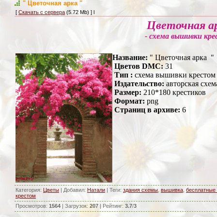
" Цветочная арка "
[
Скачать с сервера
(5.72 Mb) ] l
Цветочная а
- схема вышивки кр
Название:
" Цветочная арка "
Цветов
DMC
:
31
Тип :
схема вышивки крестом
Издательство:
авторская схем
Размер:
210*180 крестиков
Формат:
png
Страниц в архиве:
6
Категория
:
Цветы
|
Добавил
:
Натали
|
Теги
:
здания схемы
,
вышивка
,
бесплатные
крестом
Просмотров
:
1564
|
Загрузок
:
207
|
Рейтинг
:
3.7
/
3