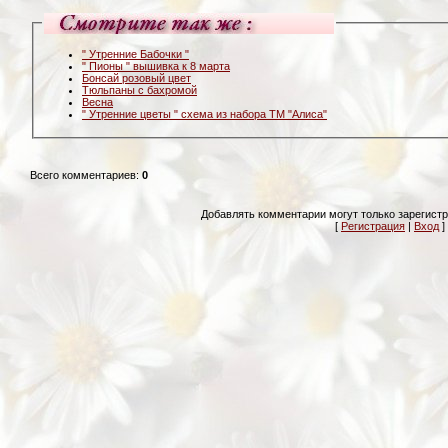
" Утренние Бабочки "
" Пионы " вышивка к 8 марта
Бонсай розовый цвет
Тюльпаны с бахромой
Весна
" Утренние цветы " схема из набора ТМ "Алиса"
Всего комментариев
:
0
Добавлять комментарии могут только зарегист
[
Регистрация
|
Вход
]