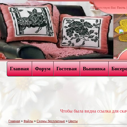
Приветствую Вас
Гость
Форма входа
Главная
Форум
Гостевая
Вышивка
Бисер
Чтобы была видна ссылка для ск
Главная
»
Файлы
»
Схемы бесплатные
»
Цветы