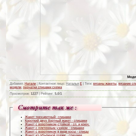
Моде
Добавил
:
Натали
|
Контактное лицо
:
Наталья
E
|
Теги
:
вязаны жакеты
,
вязание с
модели
,
перчатки спицами схема
Просмотров
:
1227
|
Рейтинг
:
5.0
/
1
Жакет трехцветный- спицами
Короткий двух бортный жакет - спицами
Жакет с воротником-стойкой - сп. и крюч.
Жакет с плетенным узором - спицами
Жакет с воротником в виде косы - спицы
Жакет из объемной пряжи - спицами