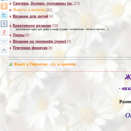
Свитера, болеро, пуловеры пр.
[23]
Жакеты и жилетки
[11]
Вязание для детей
[4]
Креативное вязание
[10]
креативные идеи для дома и моды (сумки, косметички, чехлы и прочее...)
Узоры
[8]
Вязание на тенерифе (луме)
[3]
Плетение фенечек
[8]
Жакет и Перчатки - сп. и крючок
Ж
- вя
Разм
О