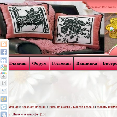
Приветствую Вас
Гость
Форма входа
Главная
Форум
Гостевая
Вышивка
Бисер
Главная
»
Доска объявлений
»
Вязание схемы и Мастер-классы
»
Жакеты и жиле
Шапки и шарфы
[10]