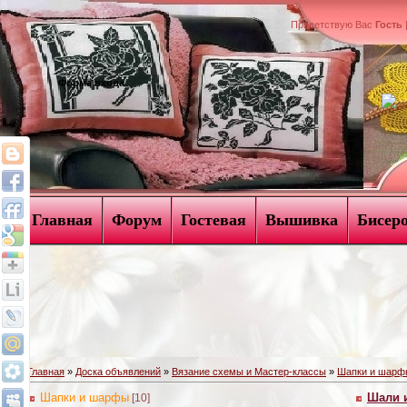
Приветствую Вас
Гость
Форма входа
Главная
Форум
Гостевая
Вышивка
Бисер
Главная
»
Доска объявлений
»
Вязание схемы и Мастер-классы
»
Шапки и шарф
Шапки и шарфы
Шали 
[10]