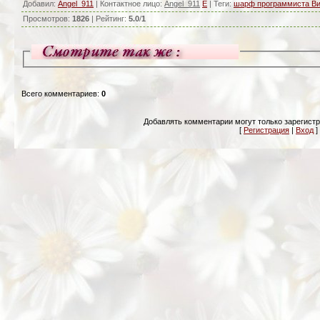
Добавил
:
Angel_911
|
Контактное лицо
:
Angel_911
E
|
Теги
:
шарф программиста Ви
Просмотров
:
1826
|
Рейтинг
:
5.0
/
1
Всего комментариев
:
0
Добавлять комментарии могут только зарегист
[
Регистрация
|
Вход
]