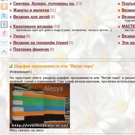
Свитера, болеро, пуловеры пр.
Платья
[23]
Жакеты и жилетки
Вязан
[11]
Вязание для детей
Вязан
[4]
подушки
Креативное вязание
МАСТ
[10]
креативные идеи для дома и моды (сумки, косметички, чехлы и прочее...)
мастер-
Узоры
Вязани
[8]
Вязание на тенерифе (луме)
Эти о
[3]
Плетение фенечек
[8]
Шарфик программиста или "Витая пара"
Информация |
На просторах инета увидела шарфик программиста или "Витая пара" и решила
зеленый, синий и коричневый. Сам шарф вязала крючком, при вязки использова
Могу связать на заказ