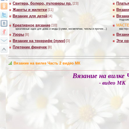
Свитера, болеро, пуловеры пр.
Платья
[23]
Жакеты и жилетки
Вязан
[11]
Вязание для детей
Вязан
[4]
подушки
Креативное вязание
МАСТ
[10]
креативные идеи для дома и моды (сумки, косметички, чехлы и прочее...)
мастер-
Узоры
Вязани
[8]
Вязание на тенерифе (луме)
Эти о
[3]
Плетение фенечек
[8]
Вязание на вилке Часть 2 видео МК
Вязание на вилке 
- видео МК