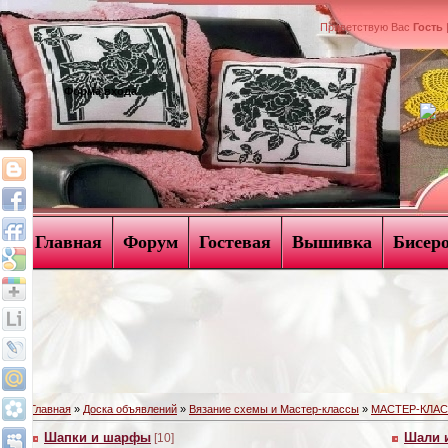
Приветствую Вас
Гость
Форма входа
Главная
Форум
Гостевая
Вышивка
Бисер
Главная
»
Доска объявлений
»
Вязание схемы и Мастер-классы
»
МАСТЕР-КЛА
Шапки и шарфы
Шали 
[10]