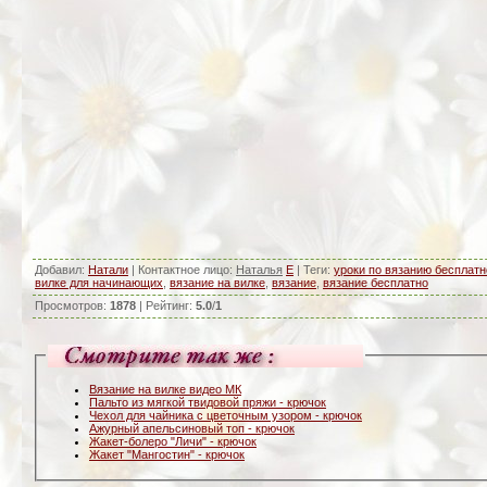
Добавил
:
Натали
|
Контактное лицо
:
Наталья
E
|
Теги
:
уроки по вязанию бесплатн
вилке для начинающих
,
вязание на вилке
,
вязание
,
вязание бесплатно
Просмотров
:
1878
|
Рейтинг
:
5.0
/
1
Вязание на вилке видео МК
Пальто из мягкой твидовой пряжи - крючок
Чехол для чайника с цветочным узором - крючок
Ажурный апельсиновый топ - крючок
Жакет-болеро "Личи" - крючок
Жакет "Мангостин" - крючок